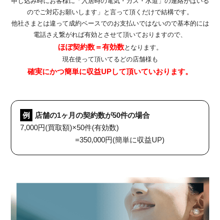
申し込み時にお客様に「入居時の電気・ガス・水道」の連絡がはいる
のでご対応お願いします」と言って頂くだけで結構です。
他社さまとは違って成約ベースでのお支払いではないので基本的には
電話さえ繋がれば有効とさせて頂いておりますので、
ENTRY
ほぼ契約数＝有効数
となります。
現在使って頂いてるどの店舗様も
確実にかつ簡単に収益UPして頂いていおります。
CONTACT
例
店舗の1ヶ月の契約数が50件の場合
7,000円(買取額)×50件(有効数)
=350,000円(簡単に収益UP)