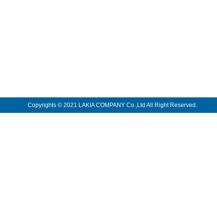
Copyrights ©︎ 2021 LAKIA COMPANY Co.,Ltd All Right Reserved.